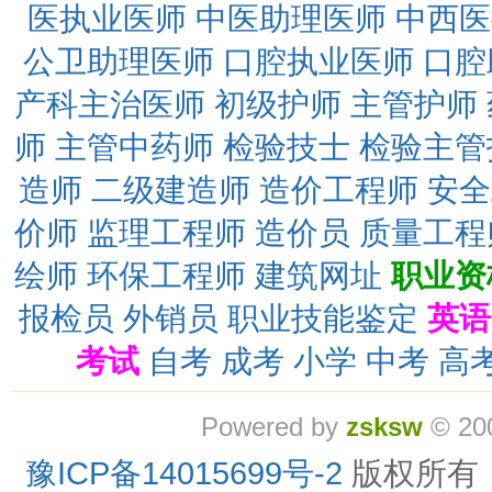
医执业医师
中医助理医师
中西医
公卫助理医师
口腔执业医师
口腔
产科主治医师
初级护师
主管护师
师
主管中药师
检验技士
检验主管
造师
二级建造师
造价工程师
安全
价师
监理工程师
造价员
质量工程
绘师
环保工程师
建筑网址
职业资
报检员
外销员
职业技能鉴定
英语
考试
自考
成考
小学
中考
高
Powered by
zsksw
© 20
豫ICP备14015699号-2
版权所有