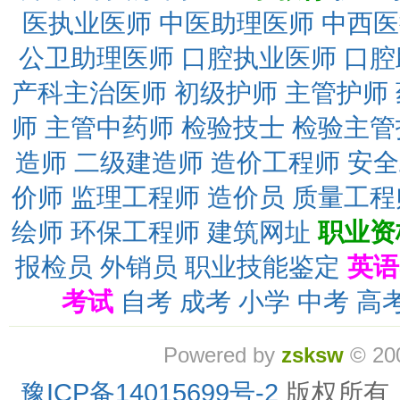
医执业医师
中医助理医师
中西医
公卫助理医师
口腔执业医师
口腔
产科主治医师
初级护师
主管护师
师
主管中药师
检验技士
检验主管
造师
二级建造师
造价工程师
安全
价师
监理工程师
造价员
质量工程
绘师
环保工程师
建筑网址
职业资
报检员
外销员
职业技能鉴定
英语
考试
自考
成考
小学
中考
高
Powered by
zsksw
© 20
豫ICP备14015699号-2
版权所有