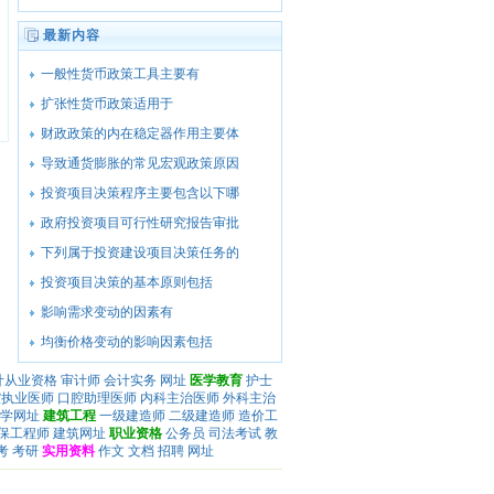
最新内容
一般性货币政策工具主要有
扩张性货币政策适用于
财政政策的内在稳定器作用主要体
导致通货膨胀的常见宏观政策原因
投资项目决策程序主要包含以下哪
政府投资项目可行性研究报告审批
下列属于投资建设项目决策任务的
投资项目决策的基本原则包括
影响需求变动的因素有
均衡价格变动的影响因素包括
计从业资格
审计师
会计实务
网址
医学教育
护士
腔执业医师
口腔助理医师
内科主治医师
外科主治
学网址
建筑工程
一级建造师
二级建造师
造价工
保工程师
建筑网址
职业资格
公务员
司法考试
教
考
考研
实用资料
作文
文档
招聘
网址