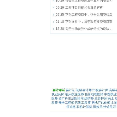
10-29
社会主义市场经济中政府的职责和
05-29
工程项目特征相关真题解析
05-25
下列工程项目中，适合采用资格后
01-18
下列文件中，属于政府投资项目审
12-28
关于市场差异化战略特点的说法，
会计考试
会计证
初级会计师
中级会计师
高级
执业药师
临床执业医师
临床助理医师
中医执业
医师
妇产科主治医师
初级护师
主管护师
药士
程师
安全工程师
咨询工程师
房地产估价师
土
师资格
职称计算机
报检员
外销员
职