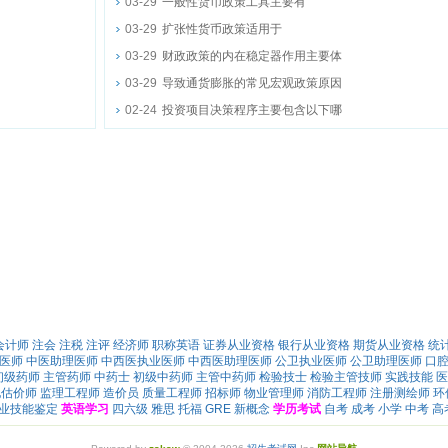
03-29
一般性货币政策工具主要有
03-29
扩张性货币政策适用于
03-29
财政政策的内在稳定器作用主要体
03-29
导致通货膨胀的常见宏观政策原因
02-24
投资项目决策程序主要包含以下哪
会计师
注会
注税
注评
经济师
职称英语
证券从业资格
银行从业资格
期货从业资格
统
医师
中医助理医师
中西医执业医师
中西医助理医师
公卫执业医师
公卫助理医师
口
初级药师
主管药师
中药士
初级中药师
主管中药师
检验技士
检验主管技师
实践技能
医
地估价师
监理工程师
造价员
质量工程师
招标师
物业管理师
消防工程师
注册测绘师
环
业技能鉴定
英语学习
四六级
雅思
托福
GRE
新概念
学历考试
自考
成考
小学
中考
高