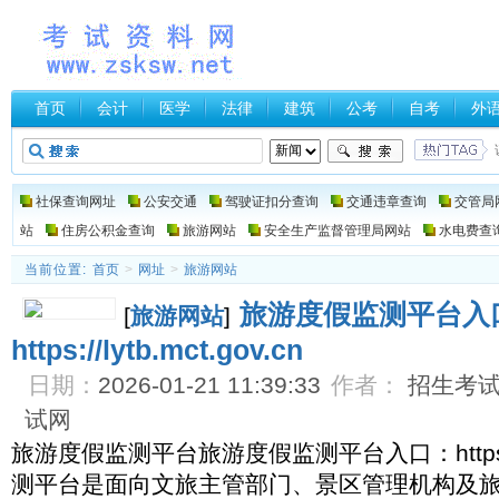
首页
会计
医学
法律
建筑
公考
自考
外
社保查询网址
公安交通
驾驶证扣分查询
交通违章查询
交管局
站
住房公积金查询
旅游网站
安全生产监督管理局网站
水电费查
当前位置:
首页
>
网址
>
旅游网站
旅游度假监测平台入
[
旅游网站
]
https://lytb.mct.gov.cn
日期：
2026-01-21 11:39:33
作者：
招生考试网
试网
旅游度假监测平台旅游度假监测平台入口：https://l
测平台是面向文旅主管部门、景区管理机构及