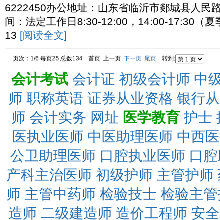
6222450办公地址：山东省临沂市郯城县人民
间：法定工作日8:30-12:00，14:00-17:30（夏
13
[阅读全文]
页次：1/6 每页25 总数134 首页 上一页
下一页
尾页
转到:
会计考试
会计证
初级会计师
中
师
职称英语
证券从业资格
银行从
师
会计实务
网址
医学教育
护士
医执业医师
中医助理医师
中西医
公卫助理医师
口腔执业医师
口腔
产科主治医师
初级护师
主管护师
师
主管中药师
检验技士
检验主管
造师
二级建造师
造价工程师
安全