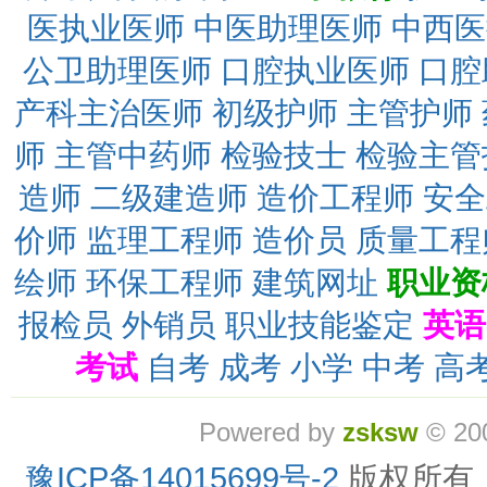
医执业医师
中医助理医师
中西医
公卫助理医师
口腔执业医师
口腔
产科主治医师
初级护师
主管护师
师
主管中药师
检验技士
检验主管
造师
二级建造师
造价工程师
安全
价师
监理工程师
造价员
质量工程
绘师
环保工程师
建筑网址
职业资
报检员
外销员
职业技能鉴定
英语
考试
自考
成考
小学
中考
高
Powered by
zsksw
© 20
豫ICP备14015699号-2
版权所有