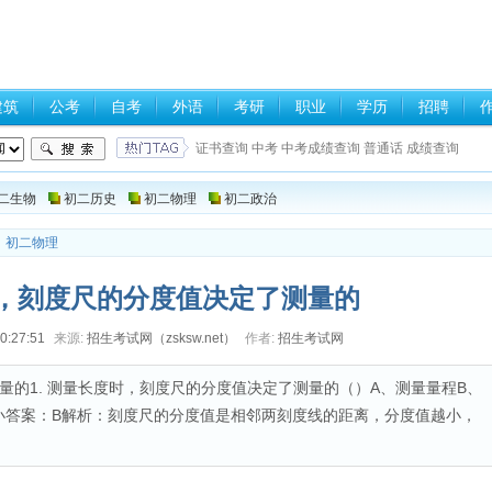
建筑
公考
自考
外语
考研
职业
学历
招聘
证书查询
中考
中考成绩查询
普通话
成绩查询
二生物
初二历史
初二物理
初二政治
>
初二物理
，刻度尺的分度值决定了测量的
0:27:51
来源:
招生考试网（zsksw.net）
作者:
招生考试网
量的1. 测量长度时，刻度尺的分度值决定了测量的（）A、测量量程B、
小答案：B解析：刻度尺的分度值是相邻两刻度线的距离，分度值越小，