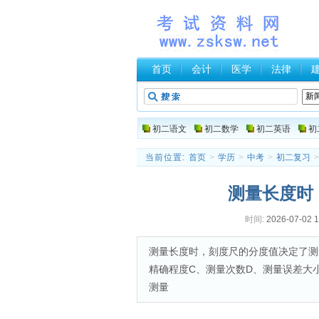
首页
会计
医学
法律
初二语文
初二数学
初二英语
初
当前位置:
首页
>
学历
>
中考
>
初二复习
测量长度时
时间:
2026-07-02 1
测量长度时，刻度尺的分度值决定了测
精确程度C、测量次数D、测量误差大
测量