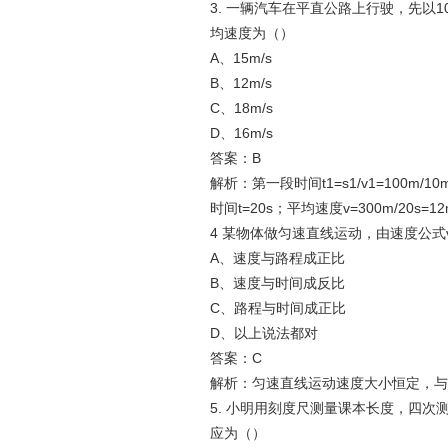
3. 一辆汽车在平直公路上行驶，先以10
均速度为（）
A、15m/s
B、12m/s
C、18m/s
D、16m/s
答案：B
解析：第一段时间t1=s1/v1=100m/10m
时间t=20s；平均速度v=300m/20s=12
4 某物体做匀速直线运动，由速度公式v
A、速度与路程成正比
B、速度与时间成反比
C、路程与时间成正比
D、以上说法都对
答案：C
解析：匀速直线运动速度大小恒定，与
5. 小明用刻度尺测量课本长度，四次测量数据
应为（）