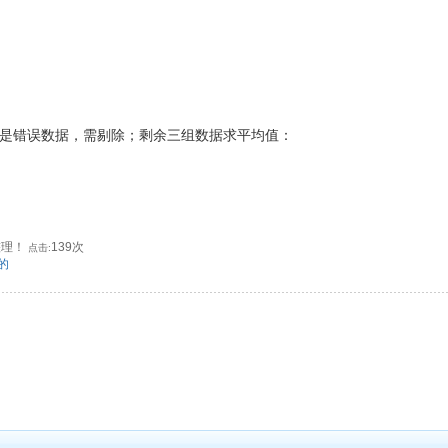
大，是错误数据，需剔除；剩余三组数据求平均值：
和整理！
139次
点击:
的