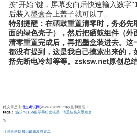
按"‌开始"键，屏幕变白后快速输入数字"‌1
后装入墨盒合上盖子就可以了。
特别提醒：在硒鼓重置清零时，务必先
面的绿色壳子），然后把硒鼓组件（外
清零重置完成后，再把墨盒装进去。这
都没有提到，这是我自己摸索出来的，
括先断电冷却等等。zsksw.net原创总
此文章是由
招生考试网
(www.zsksw.net)收集和整理！
310次
点击:
tags：
施乐m115b提示墨粉盒错误
请重新装入墨粉盒
计算机基础知识试题及答案二