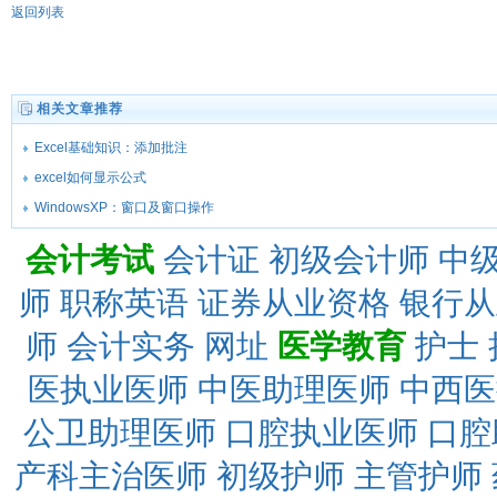
返回列表
相关文章推荐
Excel基础知识：添加批注
excel如何显示公式
WindowsXP：窗口及窗口操作
会计考试
会计证
初级会计师
中
师
职称英语
证券从业资格
银行从
师
会计实务
网址
医学教育
护士
医执业医师
中医助理医师
中西医
公卫助理医师
口腔执业医师
口腔
产科主治医师
初级护师
主管护师