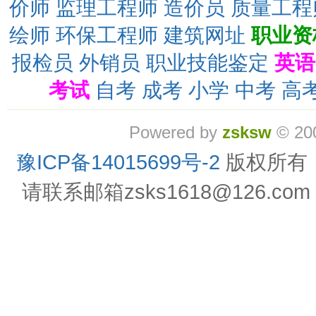
价师
监理工程师
造价员
质量工程
绘师
环保工程师
建筑网址
职业资
报检员
外销员
职业技能鉴定
英语
考试
自考
成考
小学
中考
高
Powered by
zsksw
© 20
豫ICP备14015699号-2
版权所有
请联系邮箱zsks1618@126