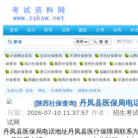
首页
会计
医学
法律
建筑
公考
自考
外
社保网址首页
北京社保查询
天津社保查询
河北社保查询
山西
保查询
四川社保查询
重庆社保查询
贵州社保查询
云南社保查询
上海社保查询
浙江社保查询
江西社保查询
福建社保查询
湖南
社保查询
西藏社保查询
陕西社保查询
青海社保查询
甘肃社保查
当前位置:
首页
>
网址
>
社保查询网址
>
陕西社保查询
丹凤县医保局电
[
陕西社保查询
]
日期：
2026-07-10 11:37:57
作者：
招生考试网
试网
丹凤县医保局电话地址丹凤县医疗保障局联系