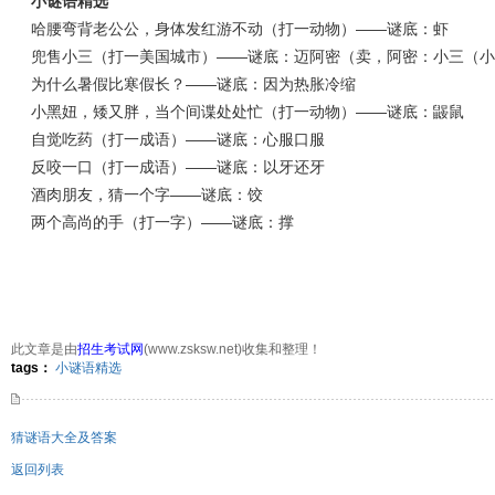
小谜语精选
哈腰弯背老公公，身体发红游不动（打一动物）——谜底：虾
兜售小三（打一美国城市）——谜底：迈阿密（卖，阿密：小三（小
为什么暑假比寒假长？——谜底：因为热胀冷缩
小黑妞，矮又胖，当个间谍处处忙（打一动物）——谜底：鼹鼠
自觉吃药（打一成语）——谜底：心服口服
反咬一口（打一成语）——谜底：以牙还牙
酒肉朋友，猜一个字——谜底：饺
两个高尚的手（打一字）——谜底：撑
此文章是由
招生考试网
(www.zsksw.net)收集和整理！
637次
点击:
tags：
小谜语精选
猜谜语大全及答案
返回列表