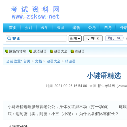
首页
会计
医学
法律
建筑
公考
自考
外
脑筋急转弯
成语谜语
谜语大全
猜谜语
当前位置:
首页
>
文档
>
谜语大全
>
猜谜语
小谜语精选
时间:
2021-09-26 16:54:06
来源:
招生考试网（zsksw.
小谜语精选哈腰弯背老公公，身体发红游不动（打一动物）——谜底
底：迈阿密（卖，阿密：小三（小秘））为什么暑假比寒假长？——