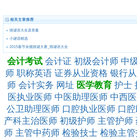
相关文章推荐
猜谜语大全及答案
小谜语精选
2015春节央视猜谜大赛_猜谜语大全
会计考试
会计证
初级会计师
中
师
职称英语
证券从业资格
银行从
师
会计实务
网址
医学教育
护士
医执业医师
中医助理医师
中西医
公卫助理医师
口腔执业医师
口腔
产科主治医师
初级护师
主管护师
师
主管中药师
检验技士
检验主管