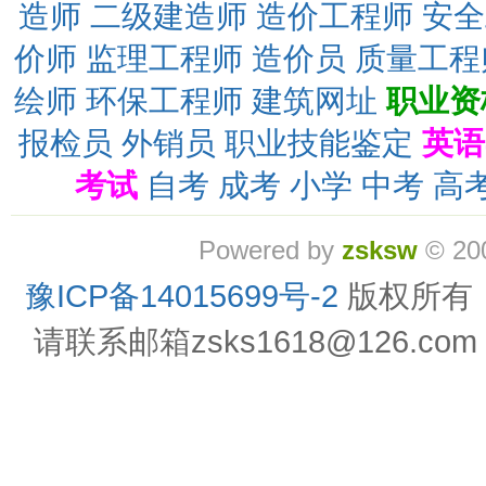
造师
二级建造师
造价工程师
安全
价师
监理工程师
造价员
质量工程
绘师
环保工程师
建筑网址
职业资
报检员
外销员
职业技能鉴定
英语
考试
自考
成考
小学
中考
高
Powered by
zsksw
© 20
豫ICP备14015699号-2
版权所有
请联系邮箱zsks1618@126