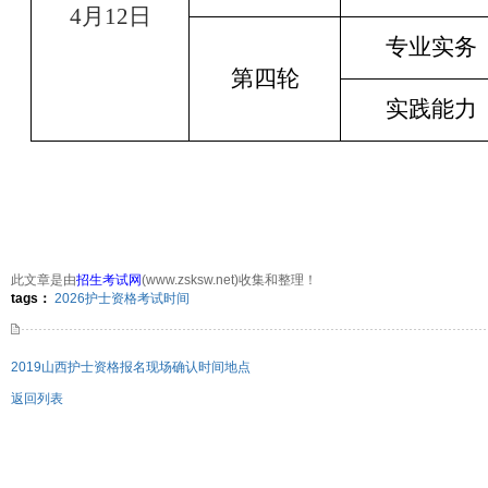
4
月
12
日
专业实务
第四轮
实践能力
此文章是由
招生考试网
(www.zsksw.net)收集和整理！
250次
点击:
tags：
2026护士资格考试时间
2019山西护士资格报名现场确认时间地点
返回列表