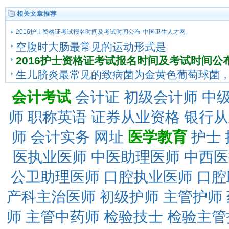
相关文章推荐
2016护士资格证考试报名时间及考试时间公布-中国卫生人才网
空腹时大肠最常见的运动形式是
2016护士资格证考试报名时间及考试时间公布-中国卫生人才网2016年护士考试
2016护士资格证考试报名时间及考试时间公
资格考试委员会的通知，2016年护士资格考试报名时间已经正式确定，考生届
生儿脐炎最常见的致病菌为金黄色葡萄球菌
会计考试
会计证
初级会计师
中
师
职称英语
证券从业资格
银行从
师
会计实务
网址
医学教育
护士
医执业医师
中医助理医师
中西医
公卫助理医师
口腔执业医师
口腔
产科主治医师
初级护师
主管护师
师
主管中药师
检验技士
检验主管