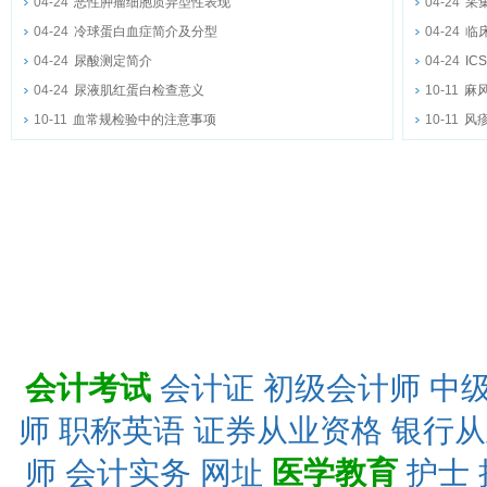
04-24
恶性肿瘤细胞质异型性表现
04-24
采
04-24
冷球蛋白血症简介及分型
04-24
临
04-24
尿酸测定简介
04-24
I
04-24
尿液肌红蛋白检查意义
10-11
麻
10-11
血常规检验中的注意事项
10-11
风
会计考试
会计证
初级会计师
中
师
职称英语
证券从业资格
银行从
师
会计实务
网址
医学教育
护士