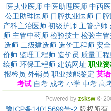
医执业医师
中医助理医师
中西医
公卫助理医师
口腔执业医师
口腔
产科主治医师
初级护师
主管护师
师
主管中药师
检验技士
检验主管
造师
二级建造师
造价工程师
安全
价师
监理工程师
造价员
质量工程
绘师
环保工程师
建筑网址
职业资
报检员
外销员
职业技能鉴定
英语
考试
自考
成考
小学
中考
高
Powered by
zsksw
© 20
豫ICP备14015699号-2
版权所有