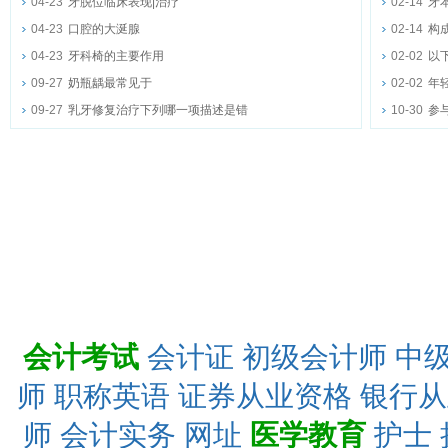
04-23
牙脱位临床表现|治疗
02-14
牙
04-23
口腔的大涎腺
02-14
构
04-23
牙科椅的主要作用
02-02
以
09-27
奶瓶龋最常见于
02-02
年
09-27
乳牙修复治疗下列哪一项描述是错
10-30
参
会计考试
会计证
初级会计师
中
师
职称英语
证券从业资格
银行从
师
会计实务
网址
医学教育
护士