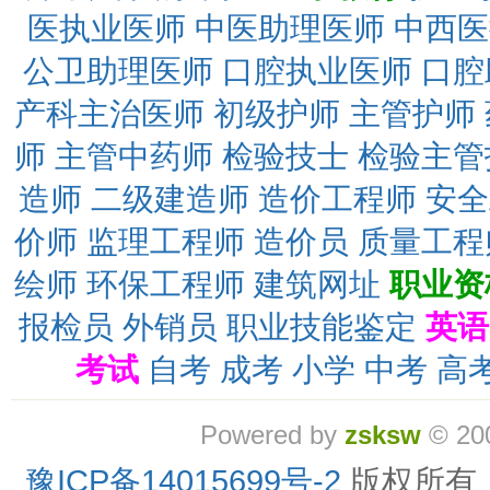
医执业医师
中医助理医师
中西医
公卫助理医师
口腔执业医师
口腔
产科主治医师
初级护师
主管护师
师
主管中药师
检验技士
检验主管
造师
二级建造师
造价工程师
安全
价师
监理工程师
造价员
质量工程
绘师
环保工程师
建筑网址
职业资
报检员
外销员
职业技能鉴定
英语
考试
自考
成考
小学
中考
高
Powered by
zsksw
© 20
豫ICP备14015699号-2
版权所有